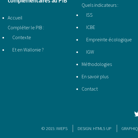
complémentaires au PIB
Quels indicateurs :
ISS
Accueil
ICBE
Compléter le PIB :
Contexte
Empreinte écologique
Et en Wallonie ?
IGW
Méthodologies
En savoir plus
Contact
© 2015:
IWEPS
DESIGN:
HTML5 UP
GRAPHIQ