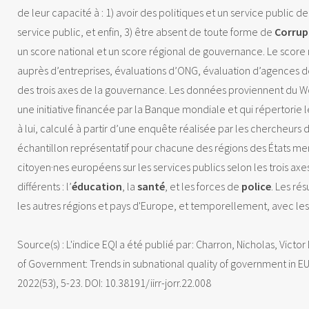
de leur capacité à : 1) avoir des politiques et un service public d
service public, et enfin, 3) être absent de toute forme de
Corrup
un score national et un score régional de gouvernance. Le score 
auprès d’entreprises, évaluations d’ONG, évaluation d’agences 
des trois axes de la gouvernance. Les données proviennent du Wo
une initiative financée par la Banque mondiale et qui répertorie 
à lui, calculé à partir d’une enquête réalisée par les chercheu
échantillon représentatif pour chacune des régions des États m
citoyen·nes européens sur les services publics selon les trois axe
différents : l’
éducation
, la
santé
, et les forces de
police
. Les ré
les autres régions et pays d'Europe, et temporellement, avec les
Source(s) : L'indice EQI a été publié par: Charron, Nicholas, Vict
of Government: Trends in subnational quality of government in E
2022(53), 5-23.
DOI: 10.38191/iirr-jorr.22.008